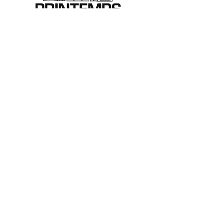
PRINTEMPS TOURS
SAS SOPRINTOURS - Commerce indépendant
0247313233
shopping@printempstours.com
17 boulevard Heurteloup
24 Rue De Bordeaux
37000 Tours
Qui sommes-nous ?
Nous contacter
Notre équipe
Politique de confidentialité
Mentions légales