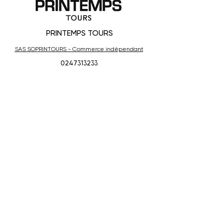
PRINTEMPS TOURS
SAS SOPRINTOURS - Commerce indépendant
0247313233
shopping@printempstours.com
17 boulevard Heurteloup
24 Rue De Bordeaux
37000 Tours
Qui sommes-nous ?
Nous contacter
Notre équipe
Politique de confidentialité
Mentions légales