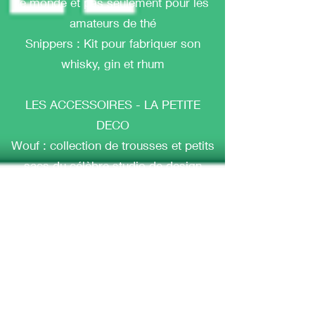
le monde et pas seulement pour les
amateurs de thé
Snippers : Kit pour fabriquer son
whisky, gin et rhum
LES ACCESSOIRES - LA PETITE
DECO
Wouf : collection de trousses et petits
sacs du célèbre studio de design
barcelonais
Love Box : La première boite à amour
connectée
Candlehand : La marque de bougies
originales en forme de main
Eat my socks : Chaussettes uniques en
forme d’objets inattendus