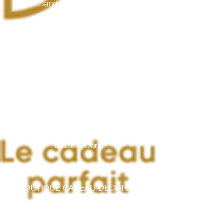
Kikkerland : Support téléphones
malins, Accessoires vélo
LES PLANTES- LES FLEURS –LES
CREATEURS
Plantophile : Terrariums en bouteille
parfaits pour décorer votre intérieur
Stand 17 : Créations fleurs séchées par
Clémence notre artiste tourangelle
Faisons un Tour(s)
Maison Ours
LA BOUTIQUE CADEAU DECORATION
A L’ESPACE MAISON
Retrouvez l’univers décoration avec