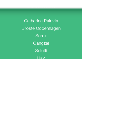
une sélection :
Catherine Painvin
Broste Copenhagen
Serax
Gangzaï
Seletti
Hay
The Dybdhal
ESPACE ENFANT
Cadeaux MOULIN ROTY
Être au courant de toutes nos
offres !