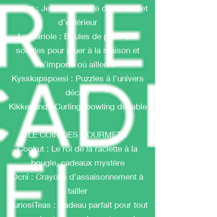
Cookut : Jeux de société d’intérieur et
d’extérieur
La Mariole : Boules de pétanque
souples pour jouer à la maison et
n’importe où ailleurs
Kysskapspoesi : Puzzles à l’univers
décalé
Kikkerland : Curling, bowling de table
LE COIN DES GOURMETS
Cookut : Le roi de la raclette à la
bougie, cadeaux mystère
Ocni : Crayons d’assaisonnement à
tailler
CuriosiTeas : Cadeau parfait pour tout