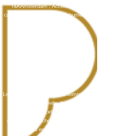
1&KAmsterdam : Accessoires et
cadeaux qui donnent bonne humeur au
quotidien
Studio Roof : Invitez la nature dans
votre décoration intérieure avec les
sculptures 3D en carton recyclé à
monter soi-même
Sirius : Déco « luminaires de fête »
LE DESIGN
Lexon : Editeur d’objets contemporains
Enceintes, réveils, lampes..
Nordic Flame : Extincteurs design,
ajoutez une touche de sécurité et de
tranquillité d’esprit à votre maison