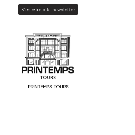
S'inscrire à la newsletter
PRINTEMPS TOURS
SAS SOPRINTOURS - Commerce indépendant
0247313233
shopping@printempstours.com
17 boulevard Heurteloup
24 Rue De Bordeaux