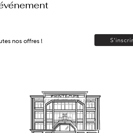
 événement
S'inscri
tes nos offres !