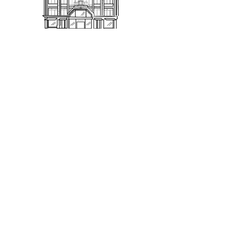
PRINTEMPS TOURS
SAS SOPRINTOURS - Commerce indépendant
0247313233
shopping@printempstours.com
17 boulevard Heurteloup
24 Rue De Bordeaux
37000 Tours
Qui sommes-nous ?
Nous contacter
Notre équipe