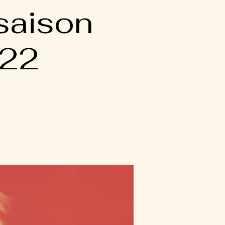
saison
022