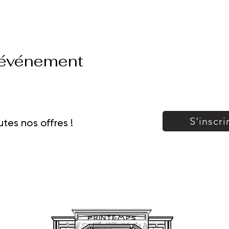
 événement
S'inscri
tes nos offres !