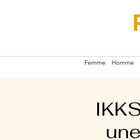
Femme
Homme
IKKS
une