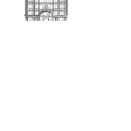
PRINTEMPS TOURS
SAS SOPRINTOURS - Commerce indépendant
0247313233
shopping@printempstours.com
17 boulevard Heurteloup
24 Rue De Bordeaux
37000 Tours
Qui sommes-nous ?
Nous contacter
Notre équipe