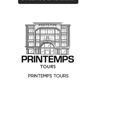
PRINTEMPS TOURS
SAS SOPRINTOURS - Commerce indépendant
0247313233
shopping@printempstours.com
17 boulevard Heurteloup
24 Rue De Bordeaux
37000 Tours