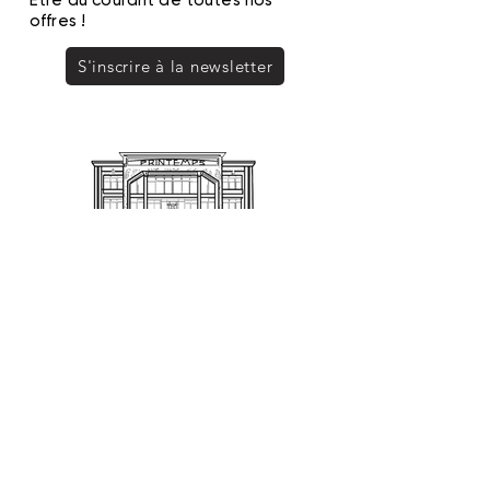
offres !
S'inscrire à la newsletter
PRINTEMPS TOURS
SAS SOPRINTOURS - Commerce indépendant
0247313233
shopping@printempstours.com
17 boulevard Heurteloup