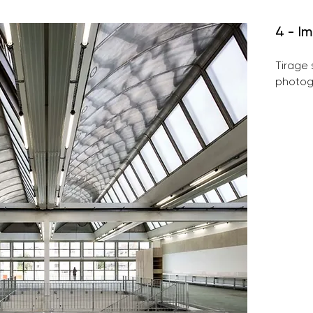
4 - I
Tirage 
photogr