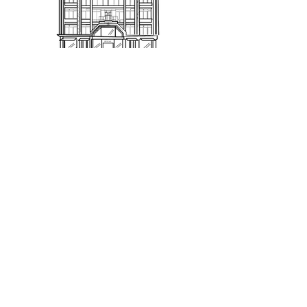
PRINTEMPS TOURS
SAS SOPRINTOURS - Commerce indépendant
0247313233
shopping@printempstours.com
17 boulevard Heurteloup
24 Rue De Bordeaux
37000 Tours
Qui sommes-nous ?
Nous contacter
Notre équipe