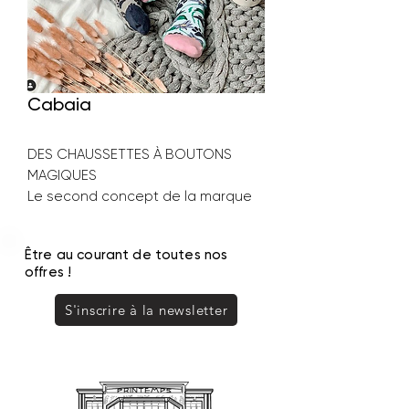
Cabaia
DES CHAUSSETTES À BOUTONS
MAGIQUES
Le second concept de la marque
après le bonnet à pompon
interchangeable, des chaussettes
Être au courant de toutes nos
inséparables grâce à leurs
offres !
boutons. Portant des noms de
couples, elles sont douces et
S'inscrire à la newsletter
confortables.