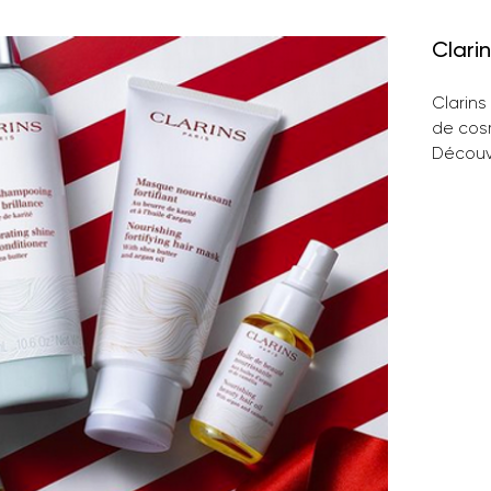
Clarin
Clarins
de cos
Découv
types 
sérums
hydrat
inclua
lèvres 
rien ou
égaleme
protége
leur ga
après-s