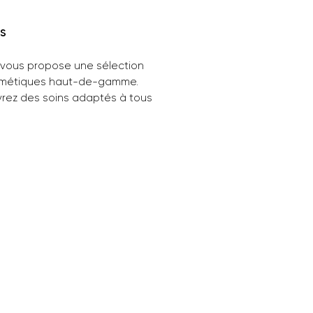
s
 vous propose une sélection
métiques haut-de-gamme.
rez des soins adaptés à tous
de peau et d'âge avec des
, gommages, crèmes
antes ou encore du maquillage
nt des mascaras et rouges à
aux multiples couleurs. Pour ne
blier, vous trouverez
nt tous les essentiels pour
r votre peau du soleil avec
mme de soins solaires et
oleil.