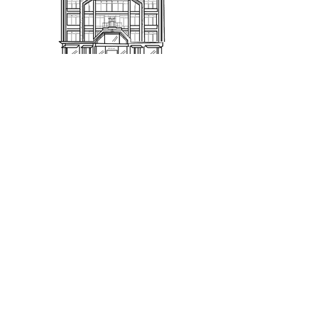
PRINTEMPS TOURS
SAS SOPRINTOURS - Commerce indépendant
0247313233
shopping@printempstours.com
17 boulevard Heurteloup
24 Rue De Bordeaux
37000 Tours
Qui sommes-nous ?
Nous contacter
Notre équipe