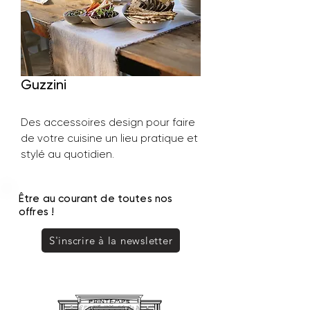
Guzzini
Des accessoires design pour faire
de votre cuisine un lieu pratique et
stylé au quotidien.
Printemps Tours / Niveau 0 /
Être au courant de toutes nos
Maison
offres !
S'inscrire à la newsletter