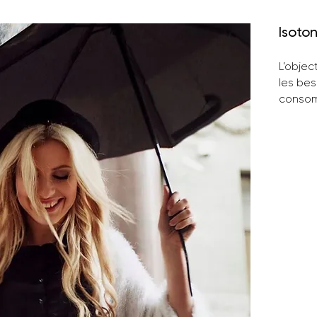
Isoto
L’objec
les bes
consom
nouvel
réponde
technic
qualité
ISOTON
son sav
des pro
Des pre
extens
pour éc
ergono
lavabl
X-TRA S