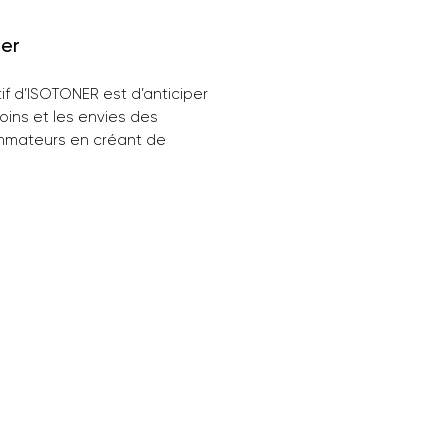
ner
tif d’ISOTONER est d’anticiper
oins et les envies des
mateurs en créant de
les gammes de produits qui
nt à ses critères de confort,
ité, style et excellent rapport
/prix. Depuis toujours
ER met tout son sérieux et
oir-faire afin de développer
duits toujours plus innovants.
miers gants en tissu
ible aux gants compatibles
rans tactiles, des chaussons
miques X-TRA CONFORT et
es en machine aux parapluies
OLIDE, ISOTONER est à l’origine