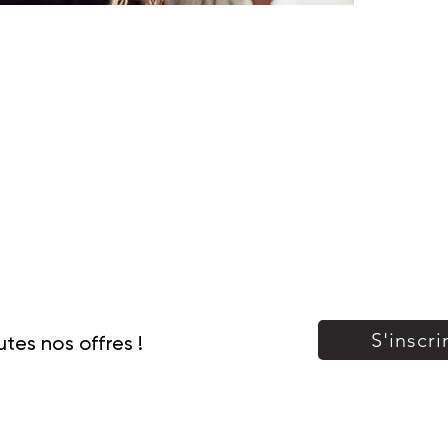
de nom
gammes
commerc
grand e
tous le
se ren
S'inscri
tes nos offres !