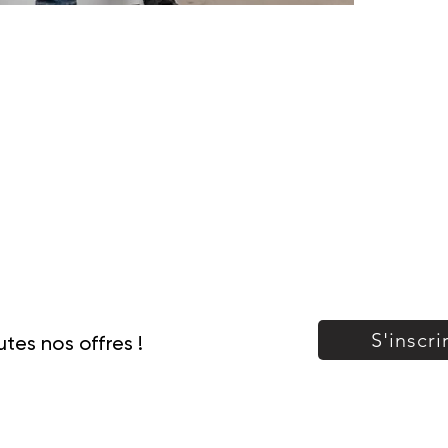
le tout
S'inscri
tes nos offres !