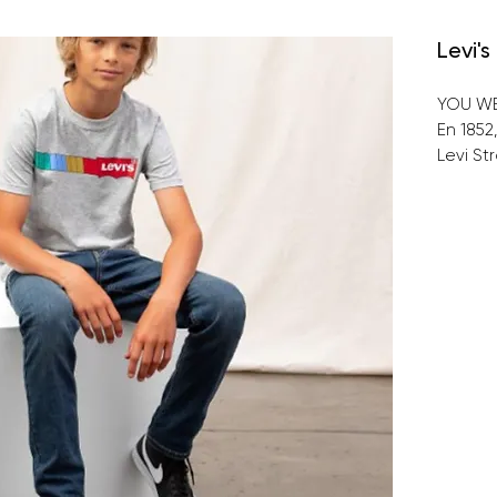
Levi's
YOU WEA
En 185
Levi St
magasi
périssa
califor
apogée
activité
travail
besoin
conçus p
avec le
d'assoc
rivets 
salopet
Aujourd