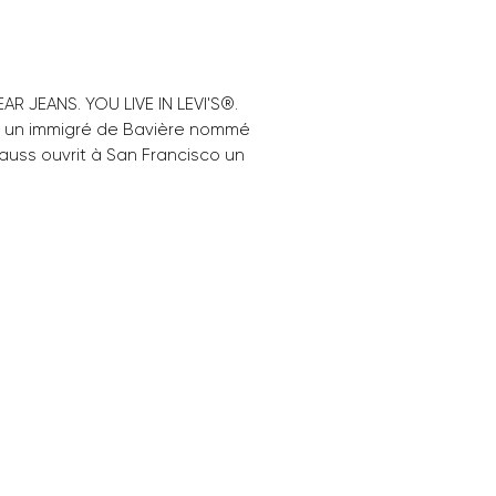
R JEANS. YOU LIVE IN LEVI'S®.
2, un immigré de Bavière nommé
rauss ouvrit à San Francisco un
n de marchandises non
bles alors que la ruée vers l'or
nienne connaissait son
. Dans le cadre de son
, il s'aperçut que les
leurs manuels avaient surtout
 de vêtements robustes
our durer. En 1873, il eut l'idée,
 tailleur Jacob Davis,
ier du denim résistant à des
en cuivre pour créer une
te dotée d'une taille.
'hui, on appelle ce vêtement