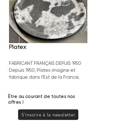
Platex
FABRICANT FRANÇAIS DEPUIS 1950
Depuis 1950, Platex imagine et
fabrique dans l’Est de la France,
des produits destinés au marché
grand-public. Précurseur dans la
Être au courant de toutes nos
décoration des plateaux, Platex
offres !
n’a eu de cesse de transformer
des produits «ménagers» en
S'inscrire à la newsletter
produits «déco».
Aujourd’hui Platex propose une