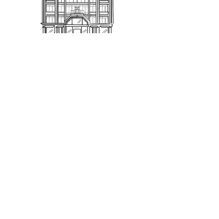
PRINTEMPS TOURS
SAS SOPRINTOURS - Commerce indépendant
0247313233
shopping@printempstours.com
17 boulevard Heurteloup
24 Rue De Bordeaux
37000 Tours
Qui sommes-nous ?
Nous contacter
Notre équipe