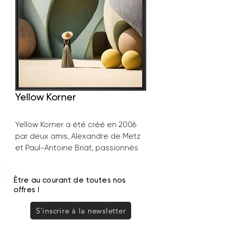
Yellow Korner
Yellow Korner a été créé en 2006
par deux amis, Alexandre de Metz
et Paul-Antoine Briat, passionnés
de photographie depuis leur
enfance. De cette rencontre
Être au courant de toutes nos
découlèrent une idée et une
offres !
ambition :
Rendre la photographie d'art
S'inscrire à la newsletter
accessible à tous et faire de