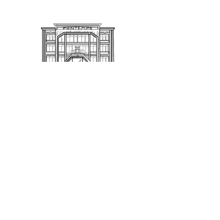
Yellow Korner le premier éditeur de
photographies d'art.
PRINTEMPS TOURS
SAS SOPRINTOURS - Commerce indépendant
0247313233
shopping@printempstours.com
17 boulevard Heurteloup
24 Rue De Bordeaux
37000 Tours
Qui sommes-nous ?